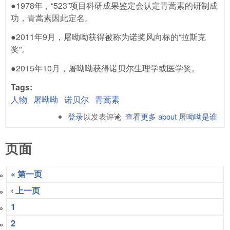
●1978年，“523”项目科研成果鉴定会认定青蒿素的研制成
功，青蒿素因此定名。
●2011年9月，屠呦呦获得被称为诺奖风向标的“拉斯克
奖”。
●2015年10月，屠呦呦获得诺贝尔生理学或医学奖。
Tags:
人物
屠呦呦
诺贝尔
青蒿素
登录
以发表评论
查看更多
about 屠呦呦是谁
页面
« 第一页
‹ 上一页
1
2