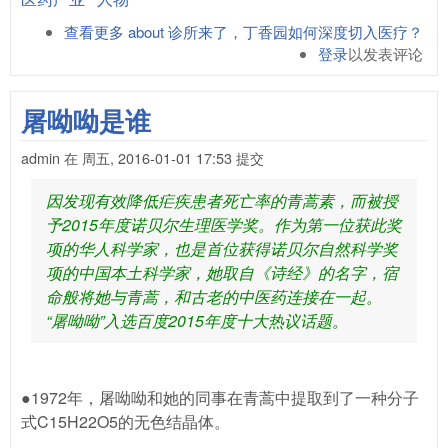
查看更多
about 诊所来了，丁香园如何深度切入医疗？
登录
以发表评论
屠呦呦是谁
admin
在
周五, 2016-01-01 17:53
提交
因发现有效降低疟疾患者死亡率的青蒿素，而被授
予2015年度诺贝尔生理医学奖。作为第一位获此奖
项的华人科学家，也是首位获得诺贝尔自然科学奖
项的中国本土科学家，她取自《诗经》的名字，宿
命般将她与青蒿，和古老的中医药连接在一起。
“屠呦呦”入选百度2015年度十大热议话题。
●1972年，屠呦呦和她的同事在青蒿中提取到了一种分子
式C15H22O5的无色结晶体。