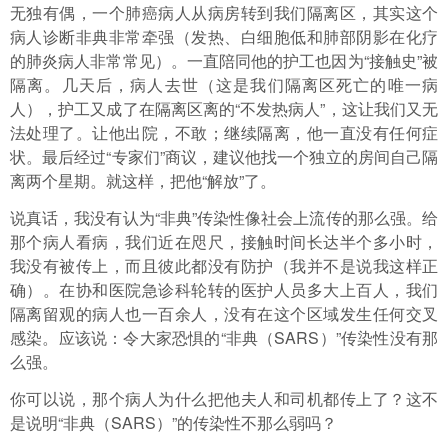
无独有偶，一个肺癌病人从病房转到我们隔离区，其实这个
病人诊断非典非常牵强（发热、白细胞低和肺部阴影在化疗
的肺炎病人非常常见）。一直陪同他的护工也因为“接触史”被
隔离。几天后，病人去世（这是我们隔离区死亡的唯一病
人），护工又成了在隔离区离的“不发热病人”，这让我们又无
法处理了。让他出院，不敢；继续隔离，他一直没有任何症
状。最后经过“专家们”商议，建议他找一个独立的房间自己隔
离两个星期。就这样，把他“解放”了。
说真话，我没有认为“非典”传染性像社会上流传的那么强。给
那个病人看病，我们近在咫尺，接触时间长达半个多小时，
我没有被传上，而且彼此都没有防护（我并不是说我这样正
确）。在协和医院急诊科轮转的医护人员多大上百人，我们
隔离留观的病人也一百余人，没有在这个区域发生任何交叉
感染。应该说：令大家恐惧的“非典（SARS）”传染性没有那
么强。
你可以说，那个病人为什么把他夫人和司机都传上了？这不
是说明“非典（SARS）”的传染性不那么弱吗？