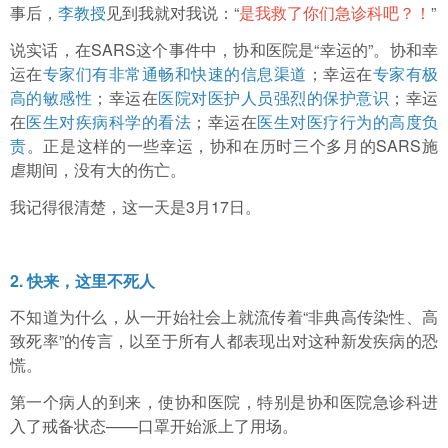
事后，
李教授
见到我就对我说：“
是我救了你们急诊科吧？！
”
说实话，在SARS这个事件中，协和医院是“幸运的”。协和幸
运在
专家们有非常通畅和快速的信息渠道
；幸运在
专家有极
高的敏感性
；幸运在
医院对医护人员强烈的保护意识
；幸运
在
医生对疾病科学的看法
；幸运在
医生对医疗行为的高度负
责
。正是这样的一些幸运，协和在历时三个多月的SARS施
虐期间，没有大的伤亡。
我记得很清楚，这一天是3月17日。
2. 快来，这里不死人
不知道为什么，从一开始社会上就流传着“非典高传染性、高
致死率”的传言，以至于所有人都表现出对这种新发疾病的恐
慌。
第一个病人的到来，使协和医院，特别是协和医院急诊科进
入了戒备状态——口罩开始派上了用场。