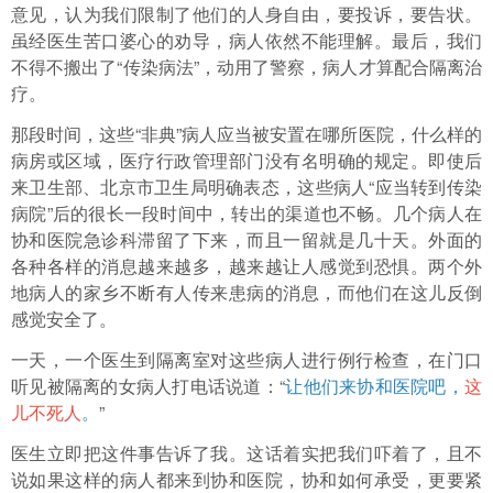
意见，认为我们限制了他们的人身自由，要投诉，要告状。
虽经医生苦口婆心的劝导，病人依然不能理解。最后，我们
不得不搬出了“传染病法”，动用了警察，病人才算配合隔离治
疗。
那段时间，这些“非典”病人应当被安置在哪所医院，什么样的
病房或区域，医疗行政管理部门没有名明确的规定。即使后
来卫生部、北京市卫生局明确表态，这些病人“应当转到传染
病院”后的很长一段时间中，转出的渠道也不畅。几个病人在
协和医院急诊科滞留了下来，而且一留就是几十天。外面的
各种各样的消息越来越多，越来越让人感觉到恐惧。两个外
地病人的家乡不断有人传来患病的消息，而他们在这儿反倒
感觉安全了。
一天，一个医生到隔离室对这些病人进行例行检查，在门口
听见被隔离的女病人打电话说道：“
让他们来协和医院吧，
这
儿不死人
。
”
医生立即把这件事告诉了我。这话着实把我们吓着了，且不
说如果这样的病人都来到协和医院，协和如何承受，更要紧