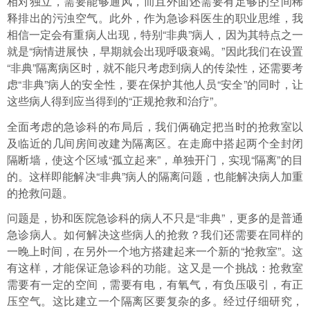
相对独立，需要能够通风，而且外面还需要有足够的空间稀
释排出的污浊空气。此外，作为急诊科医生的职业思维，我
相信一定会有重病人出现，特别“非典”病人，因为其特点之一
就是“病情进展快，早期就会出现呼吸衰竭。”因此我们在设置
“非典”隔离病区时，就不能只考虑到病人的传染性，还需要考
虑“非典”病人的安全性，要在保护其他人员“安全”的同时，让
这些病人得到应当得到的“正规抢救和治疗”。
全面考虑的急诊科的布局后，我们俩确定把当时的抢救室以
及临近的几间房间改建为隔离区。在走廊中搭起两个全封闭
隔断墙，使这个区域“孤立起来”，单独开门，实现“隔离”的目
的。这样即能解决“非典”病人的隔离问题，也能解决病人加重
的抢救问题。
问题是，协和医院急诊科的病人不只是“非典”，更多的是普通
急诊病人。如何解决这些病人的抢救？我们还需要在同样的
一晚上时间，在另外一个地方搭建起来一个新的“抢救室”。这
有这样，才能保证急诊科的功能。这又是一个挑战：抢救室
需要有一定的空间，需要有电，有氧气，有负压吸引，有正
压空气。这比建立一个隔离区要复杂的多。经过仔细研究，