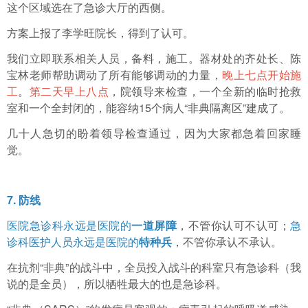
这个区域选在了急诊大厅的西侧。
方案上报了李学旺院长，得到了认可。
我们立即联系相关人员，备料，施工。器材处的齐处长、陈
宝林老师帮助调动了所有能够调动的力量，
晚上七点开始施
工
。
第二天早上八点
，院领导来检查，一个全新的临时抢救
室和一个全封闭的，能容纳15个病人“非典隔离区”建成了。
几十人急切的盼着领导检查通过，因为大家都急着回家睡
觉。
7. 防线
医院急诊科永远是医院的
一道屏障
，不管你认可不认可；
急
诊科医护人员永远是医院的
特种兵
，不管你承认不承认。
在抗剂“非典”的战斗中，全员投入战斗的科室只有急诊科（我
说的是全员），所以牺牲最大的也是急诊科。