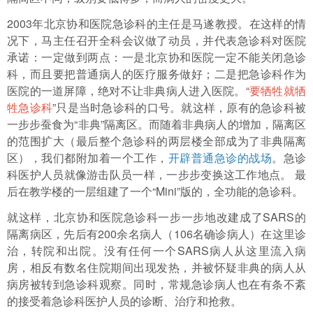
2003年北京协和医院急诊科的主任是马遂教授。在这样的情
况下，马主任召开全科会议做了动员，并代表急诊科对医院
承诺：一定做到两点：一是北京协和医院一定不能关闭急诊
科，而且要把普通病人的医疗服务做好；二是把急诊科作为
医院的一道屏障，绝对不让非典病人进入医院。“
要牺牲就牺
牲急诊科
”只是当时急诊科的口号。就这样，原有的急诊科被
一步步蚕食为“非典”隔离区。而随着非典病人的增加，隔离区
的范围扩大（最后整个急诊科的两层楼全部成为了非典隔离
区），我们都附加着一个工作，
开辟普通急诊的战场
。急诊
科医护人员就像游击队员一样，一步步变换这工作地点。 最
后在教学楼的一层组建了一个“Mini”版的，全功能的急诊科。
就这样，北京协和医院急诊科一步一步地改建成了SARS的
隔离病区，先后有200余名病人（106名确诊病人）在这里诊
治，转院和出院。没有任何一个SARS病人从这里流入病
房，相反有数名住院期间出现发热，并被怀疑非典的病人从
病房被转到急诊科观察。同时，常规急诊病人也在有条不紊
的接受着急诊科医护人员的诊断、治疗和抢救。