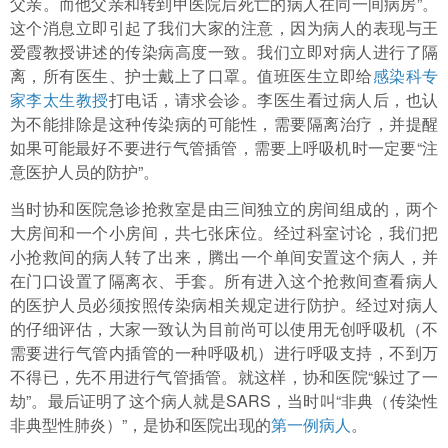
父亲。而他父亲和转到甲医院后死亡的病人在同一间病房”。
这个消息立即引起了我们大家的注意，因为病人的表现与王
爱霞教授讲述的传染病高度一致。我们立即对病人进行了隔
离，所有医生、护士戴上了口罩。值班医生立即给
感染科专
家李太生教授
打电话，请求会诊。李医生看过病人后，也认
为不能排除是这种传染病的可能性，需要隔离治疗，并提醒
如果可能最好不要进行气管插管，需要上呼吸机时一定要“注
意医护人员的防护”。
当时协和医院急诊抢救室是由三间独立的房间组成的，两个
大房间和一个小房间，共七张床位。经过科室讨论，我们把
小抢救间的病人转了出来，腾出一个单间安置这个病人，并
在门口设置了隔离衣、手套。所有进入这个抢救间查看病人
的医护人员必须按照传染病相关规定进行防护。经过对病人
的仔细评估，大家一致认为目前尚可以使用无创呼吸机（不
需要进行气管内插管的一种呼吸机）进行呼吸支持，不到万
不得已，先不用进行气管插管。就这样，协和医院“躲过了一
劫”。最后证明了这个病人就是SARS，当时叫“非典（传染性
非典型性肺炎）”，是协和医院出现的
第一例病人
。