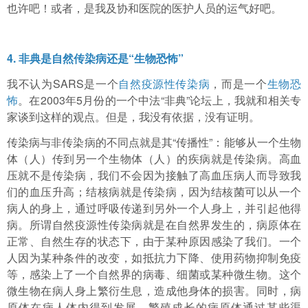
也许吧！或者，是我及协和医院的医护人员的运气好吧。
4. 非典是自然传染病还是“生物恐怖”
我不认为SARS是一个
自然疫源性传染病
，而是一个
生物恐
怖
。在2003年5月份的一个中法“非典”论坛上，我就和相关专
家谈到这样的观点。但是，我没有依据，没有证明。
传染病与非传染病的不同点就是其“传播性”：能够从一个生物
体（人）传到另一个生物体（人）的疾病就是传染病。高血
压就不是传染病，我们不会因为接触了高血压病人而导致我
们的血压升高；结核病就是传染病，因为结核菌可以从一个
病人的身上，通过呼吸传递到另外一个人身上，并引起他得
病。所谓自然疫源性传染病就是在自然界发生的，病原体在
正常、自然生存的状态下，由于某种原因感染了我们。一个
人因为某种条件的改变，如抵抗力下降、使用药物抑制免疫
等，感染上了一个自然界的病毒、细菌或某种微生物。这个
微生物在病人身上繁衍生息，造成他身体的损害。同时，病
原体在病人体内得到发展。繁殖成长的病原体通过某些渠