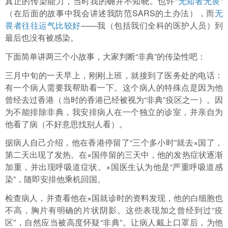
真正的传染能力，当时我的确并不知晓。也许“
无知者无畏
”
（在后面的故事中我会讲述我防范SARS的土办法），而
无
畏者往往运气比较好
——我（包括我们全科的医护人员）到
最后也没有被感染。
下面简单讲两三个小故事，大家判断“非典”的传染性吧：
三月中旬的一天早上，刚刚上班，就接到了医务处的电话：
有一个病人需要我帮助看一下。这个病人的特殊点是因为他
曾经去过香港（当时的香港已经被视为“非典”疫区之一）。因
为不能排除非典，我安排病人在一个独立的诊室，并亲自为
他看了病（不好意思找别人看）。
据病人自己介绍，他在香港停留了“三个多小时”就去×国了，
第二天出现了发热。在×国停留的三天中，他的发热症状逐渐
加重，并出现呼吸道症状。×国医生认为他是“严重呼吸道感
染”，随即安排他乘机回国。
检查病人，并查看他在×国就诊时的资料发现，他的白细胞也
不高，胸片有明确的片状阴影。这些表现加之曾经到过“疫
区”，自然应当被高度怀疑“非典”。让病人戴上口罩后，为他