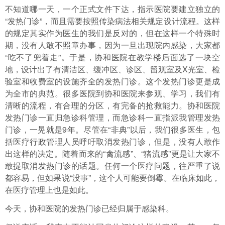
不知道哪一天，一个正式文件下达，指示医院要建立独立的
“发热门诊”，而且需要按照传染病法相关规定设计流程。这样
的规定其实作为医生的我们是反对的，但在这样一个特殊时
期，没有人敢不照章办事，因为一旦出现院内感染，大家都
“吃不了兜着走”。于是，协和医院在教学楼后面选了一块空
地，设计出了有清洁区、缓冲区、诊区、留观室及X光室、检
验室和收费室的设施齐全的发热门诊。这个发热门诊更是成
为全市的典范。很多医院到协和医院来参观、学习，我们有
清晰的流程，有合理的分区，有完备的抢救能力。协和医院
发热门诊一直归急诊科管理，而急诊科一直指派我管理发热
门诊，一晃就是9年。尽管在“非典”以后，我们很多医生，包
括医疗行政管理人员呼吁取消发热门诊，但是，没有人敢作
出这样的决定。随着而来的“禽流感”、“猪流感”更是让大家不
敢提取消发热门诊的话题。任何一个医疗问题，往严重了说
都容易，但如果说“没事”，这个人可能要倒霉。在临床如此，
在医疗管理上也是如此。
今天，协和医院的发热门诊已经归属于感染科。