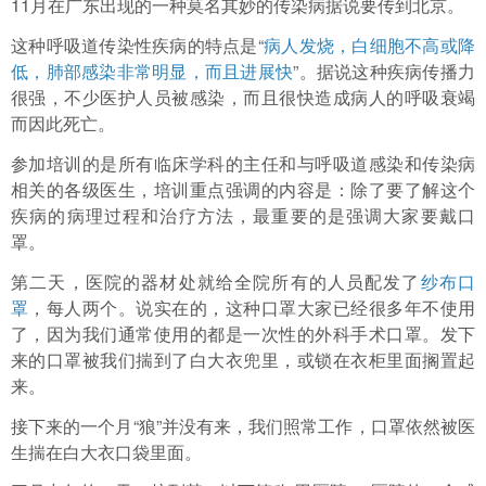
11月在广东出现的一种莫名其妙的传染病据说要传到北京。
这种呼吸道传染性疾病的特点是“
病人发烧，白细胞不高或降
低，肺部感染非常明显，而且进展快
”。据说这种疾病传播力
很强，不少医护人员被感染，而且很快造成病人的呼吸衰竭
而因此死亡。
参加培训的是所有临床学科的主任和与呼吸道感染和传染病
相关的各级医生，培训重点强调的内容是：除了要了解这个
疾病的病理过程和治疗方法，最重要的是强调大家要戴口
罩。
第二天，医院的器材处就给全院所有的人员配发了
纱布口
罩
，每人两个。说实在的，这种口罩大家已经很多年不使用
了，因为我们通常使用的都是一次性的外科手术口罩。发下
来的口罩被我们揣到了白大衣兜里，或锁在衣柜里面搁置起
来。
接下来的一个月“狼”并没有来，我们照常工作，口罩依然被医
生揣在白大衣口袋里面。