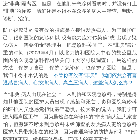
进“非典”隔离区。但是，在他们来急诊科看病时，并没有打上
“非典”的标签，我们还是不得不在众多的病人中筛查、判断、
诊断、治疗。
防止被感染的最有效的措施是不接触发热病人。为了保护自
己，很多医院的急诊科以“没有能力应对传染病”或“出现了疑
似病人，需要消毒”等理由，把急诊科关闭了。在“非典”最严
重的时间（2003年4月）以北京协和医院为中心的数公里范
围内的医院急诊科都相继关门（大家可以调查）。用这样的
方法，保护了自己，保护了急诊科，也保护了医院。但是，
我们不得不承认的是，
不管你有没有“非典”，我们依然会有普
通感冒病人、心绞痛病人、高血压病人，这些病人怎么办？
当“非典”病人出现在社会上，来到协和医院急诊科，特别是得
知其他医院的医护人员出现了感染和死亡，协和医院急诊科
的医护人员也感觉担忧甚至恐惧。按大家的说法，我们宁可
进入隔离区工作，因为虽然留在急诊科的“非典”病人让大家害
怕，但源源不断来到急诊科未经筛查的发热病人更给急诊科
医护人员带来潜在的威胁，因为普通急诊的防护条件和“非典”
隔离区不同，级别要低得多，而病人的密度更大。