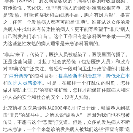
“非典（SARS）”的发病是客观的：病毒引起的呼吸道感染，
有传染性，恶化快。但“非典”病人的诊断标准曾经很简单，就
是“发热、呼吸道症状和白细胞不高，胸片有斑片影”。换言
之，任何一个发热病人都有可能是“非典”。谁能从这众多的发
热病人中找出来有传染性的病人？更不能寄希望于“非典”病人
自己到发热门诊“自首”。这个工作只有急诊科医生来做——因
为这些急性发热的病人通常是来急诊科看病的。
“非典”来了，传染了，医护人员被感染了，医院里面传播了。
正是这些问题，引起了社会的恐慌（包括医护人员）和政府
对“非典”的广泛关注。曾经有一段时间卫生行政管理部门提出
了“
两升两降
”的奋斗目标：
提高诊断率
和
治愈率
，
降低死亡率
和
医护人员感染率
。可是，在那样一个打乱仗的时刻，怎样
做才能防止“非典”的蔓延和扩散，怎样才能保证住院病人和医
护人员的安全和社会的安全，没有人知道。
北京协和医院急诊科从2003年3月17日开始，就被卷入到抗
击“非典”的战斗中。之所以说“被卷入”，是因为我们也不想被
传染，不想与这个“恶魔”打交道。但是，众多的发热病人不断
地来急诊，一个个来急诊的发热病人被我们这些“筛查专家”送