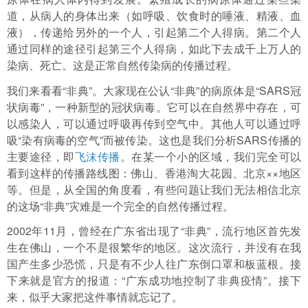
道，从病人的身体出来（如呼吸、饮食时的唾液、精液、血
液），传递给另外的一个人，引起第二个人得病。第二个人
通过同样的途径引起第三个人得病，如此下去成千上万人的
染病、死亡。这是正常自然传染病的传播过程。
我们来看看“非典”。大家现在公认“非典”的病原体是“SARS冠
状病毒”，一种新型的冠状病毒。它可以在自然界中存在，可
以感染人，可以通过呼吸再传到空气中。其他人可以通过呼
吸“染有病毒的空气”而被传染。这也是我们分析SARS传播的
主要途径，即
飞沫传播
。在某一个小的区域，我们完全可以
看到这样的传播路线图：佛山、香港淘大花园、北京××地区
等。但是，从全国的角度看，有些问题让我们无法相信北京
的这场“非典”灾难是一个完全的自然传播过程。
2002年11月，曾经在广东省出现了“非典”，流行地区首先发
生在佛山，一个不是很繁华的地区。这次流行，并没有在我
国产生多少恐慌，只是有不少人往广东倒口罩和板蓝根。接
下来就是官方的报道：“广东成功地控制了非典疫情”。接下
来，似乎大家把这件事情就忘记了。