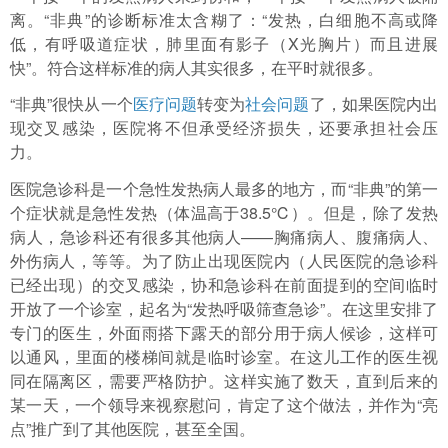
离。“非典”的诊断标准太含糊了：“发热，白细胞不高或降
低，有呼吸道症状，肺里面有影子（X光胸片）而且进展
快”。符合这样标准的病人其实很多，在平时就很多。
“非典”很快从一个
医疗问题
转变为
社会问题
了，如果医院内出
现交叉感染，医院将不但承受经济损失，还要承担社会压
力。
医院急诊科是一个急性发热病人最多的地方，而“非典”的第一
个症状就是急性发热（体温高于38.5℃）。但是，除了发热
病人，急诊科还有很多其他病人——胸痛病人、腹痛病人、
外伤病人，等等。为了防止出现医院内（人民医院的急诊科
已经出现）的交叉感染，协和急诊科在前面提到的空间临时
开放了一个诊室，起名为“发热呼吸筛查急诊”。在这里安排了
专门的医生，外面雨搭下露天的部分用于病人候诊，这样可
以通风，里面的楼梯间就是临时诊室。在这儿工作的医生视
同在隔离区，需要严格防护。这样实施了数天，直到后来的
某一天，一个领导来视察慰问，肯定了这个做法，并作为“亮
点”推广到了其他医院，甚至全国。