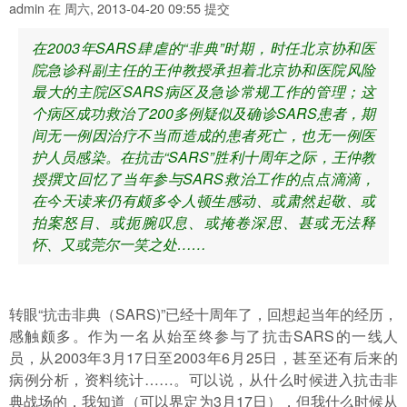
admin
在
周六, 2013-04-20 09:55
提交
在2003年SARS肆虐的“非典”时期，时任北京协和医
院急诊科副主任的王仲教授承担着北京协和医院风险
最大的主院区SARS病区及急诊常规工作的管理；这
个病区成功救治了200多例疑似及确诊SARS患者，期
间无一例因治疗不当而造成的患者死亡，也无一例医
护人员感染。在抗击“SARS”胜利十周年之际，王仲教
授撰文回忆了当年参与SARS救治工作的点点滴滴，
在今天读来仍有颇多令人顿生感动、或肃然起敬、或
拍案怒目、或扼腕叹息、或掩卷深思、甚或无法释
怀、又或莞尔一笑之处……
转眼“抗击非典（SARS)”已经十周年了，回想起当年的经历，
感触颇多。作为一名从始至终参与了抗击SARS的一线人
员，从2003年3月17日至2003年6月25日，甚至还有后来的
病例分析，资料统计……。可以说，从什么时候进入抗击非
典战场的，我知道（可以界定为3月17日），但我什么时候从