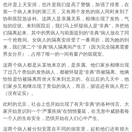
也许是上天安排，也许是我们提高了警惕，加强了排查，在
第一个病人来到的第三天，又有两个发热的病人同时来到了
协和医院急诊科。这两人是亲属关系，相继出现了发热，气
短的症状。来到医院后，我们马上怀疑病人是“非典”，并把他
们隔离起来。其中的男病人与前面提到的“非典”病人放在了同
一个抢救间。女病人的隔离安排受了一番周折，因为她的到
来，我们第二个“非典”病人隔离间产生了（因为完全隔离需要
男女分开），占用了唯一的一间有窗户的留观室。
这两个病人都是从某地来京的，是亲属。他们家乡相继出现
了过几个类似的发热病人，都被怀疑是“非典”而被隔离。他俩
恰恰是怕被隔离而坐火车来到北京的。在以后的几天中，他
们家乡又相继出现了类似的病人，而且，据说还有病人死亡
（没有证实）。
此时的北京，社会上也开始出现了有关“非典”的各种传言。大
家开始意识到一个“严重疾病”在悄悄蔓延，在无形中威胁着每
一个人的生命安全，恐惧开始在人们心中产生。
这两个病人被分别安置在不同的病室里，起初他们还有很大