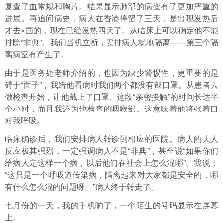
复查了血常规和胸片。结果显示肺部的病变有了更加严重的
进展。再追问病史，病人在香港停留了三天，是出现发热后
才去×国的，现在已经发热四天了。从临床上可以确定他不能
排除“非典”。我们当机立断，安排病人就地隔离——第三个隔
离病室有产生了。
由于是医务处老师介绍的，也因为缺少警惕性，更重要的是
碍于“面子”，我给他看病时我们两个都没有戴口罩。从患者去
做检查开始，让他戴上了口罩。这段“亲密接触”的时间长达半
个小时，而且我还为他检查的咽喉部。这意味着他将张着口
对我呼吸。
临床确诊后，我们安排病人转诊到相应的医院。病人的夫人
反应极其强烈，一定强调病人不是“非典”，甚至说“如果你们
给病人定这样一个病，以后他们在社会上怎么混哪”。我说：
“这只是一个呼吸道传染病，隔离起来对大家都是安全的，哪
有什么怎么混的问题呀。”病人终于转走了。
七月份的一天，我的手机响了，一个陌生的号码显示在屏幕
上。