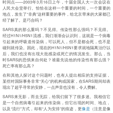
时间点——2003年3月16日上午，十届全国人大一次会议在
人民大会堂举行。恰恰在这样一个重要的时间，一个重要的
地点，发生了“非典”这样重要的事件，给北京带来的大家都已
经了解了。是巧合吗？
SARS真的那么重吗？不见得。传染性那么强吗？不见得。
经过H1N1/H5N1流感，我们渐渐会认识到，这就是一个病毒
引起来的呼吸道传染病，可以死人，但不是都会死，也不是
碰到就传染。因此，现在的H1N1/H5N1要求就地隔离治疗以
后，我们也没有出现大批感染或死亡的情况发生。那么，当
时SARS的恐惧来自何处？谁最先说他的传染性有那么强？
死亡率有那么高？
在和其他人探讨这个问题时，也有人提出相应的支持证据，
某些对国际事务非常“关心”的机构或国家，在SARS期间却表
现出了超乎寻常的安静，一点声音也没有，令人费解。
SARS来无影，而去无踪，给我们留下了很多迷。我相信它
是一个自然病毒引起来的传染病，但它出现的时间、地点，
以及“流行”方式，却有“人为安排”的痕迹，更
像是
（注意是像