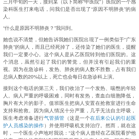
三月中旬的一天，接到某（以下简称“甲医院”）医院的一个感
染科医生打来电话，问我们是否出现了“原因不明肺炎”的病
人。
“什么是原因不明肺炎？”我问到。
她也说不清楚，但她告诉我她们医院出现了一例类似于“广东
肺炎”的病人，而且已经死掉了，还传染了她们的医生，提醒
我们一定要小心。这个病人是从乙医院转到他们医院的。这
个消息，虽然引起了我们的警觉，但并没有引起我们的重
视。因为在急诊科，发热、肺炎的病人数不胜数，占有我们
总病人数的20%以上，死亡也会每日在急诊科上演。
接到这个电话的第三天，我们收治了一个发热、喘憋的年轻
人。病人严重的呼吸困难，同时有发热，查血白细胞降低，
胸片有大片的影子。值班医生把病人安置在抢救室进行生命
支持和抢救。因为病人情况十分严重，几乎无法自主呼吸，
医生考虑准备进行
气管插管
（这是一个
在后来公认的引起医
护人员感染的操作
）并使用呼吸机支持治疗。然而，就在这
时，一个医生小声地对我说：“这个病人曾经在乙医院看护他