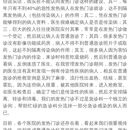
但说实话，我实在不能认同发热门诊这样的建设。其一，每
年只有不到40%的急性发热病人在发热门诊就诊，达不到隔
离发热病人（包括传染病人）的作用；其二，凭在发热门诊
能够得到的病人资料，医生很难确定病人是否是传染病；其
三，巨大的投入往往使医院应付其事，常常是在发热门诊做
一个登记，然后就让病人去普通急诊了；其四，很多发热门
诊没有影像功能或药房，病人不得不到普通急诊照片子或取
药，这起不到隔离传染病的作用；其五，很多病人因为害怕
发热门诊内的传染，来诊时特意吃退烧药，然后到普通急诊
看病，反倒迷惑了医生。在我管理发热门诊期间，发热门诊
的医生没有及时发现一例有传染性疾病的病人，相反在普通
急诊的抢救室倒是见到了麻疹、流行性出血热、结核，甚至
霍乱。因为这些病人很重，被其他医院转来，进入抢救室。
在医生检查后，确定了他们是传染性的疾病，然后才安排隔
离、转诊和消毒。我们的发热门诊不过是急诊科一个独立的
诊间，帮助忙碌的急诊科分流掉一部分急诊感染的病人而
已。
目前，各个医院的发热门诊还存在着，看起来我们很重视传
染病，但却造成普通急诊科某些医生的防范意识淡薄，因为