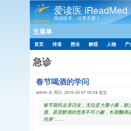
爱读医 iReadMed
阅读医学，分享关爱！
主菜单
首页
传道
授业
解惑
人物
产
急诊
春节喝酒的学问
admin
在
周日, 2016-02-07 00:24
提交
春节期间走亲访友，无论是大聚小聚，都
酒、甚至醉酒的危害不可小觑，长期酗酒
伤身”……