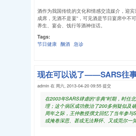
酒作为我国传统的文化和情感交流媒介，迎宾
成席，无酒不是宴”，可见酒是节日宴席中不
养生、宴会、饯行等酒神佳话。
Tags:
节日健康
酗酒
急诊
现在可以说了——SARS往
admin
在
周六, 2013-04-20 09:55
提交
在2003年SARS肆虐的“非典”时期，
理；这个病区成功救治了200多例疑似及确
周年之际，王仲教授撰文回忆了当年参与
或掩卷深思、甚或无法释怀、又或莞尔一