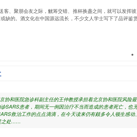
送客、聚朋会友之际，觥筹交错、推杯换盏之间，就可以发挥彼
可或缺的。酒文化在中国源远流长，不少文人学士写下了品评鉴
事
时任北京协和医院急诊科副主任的王仲教授承担着北京协和医院风险
诊SARS患者，期间无一例因治疗不当而造成的患者死亡，也无
SARS救治工作的点点滴滴，在今天读来仍有颇多令人顿生感动
笑之处……