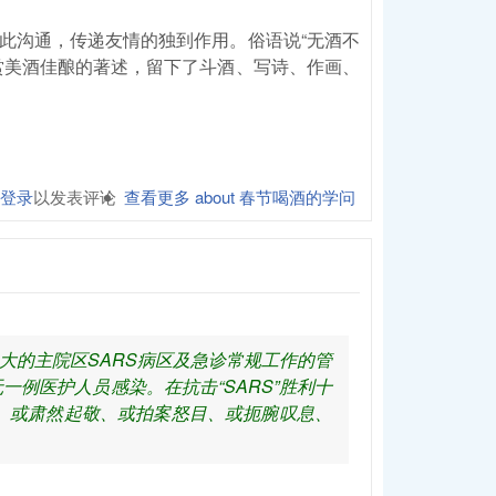
此沟通，传递友情的独到作用。俗语说“无酒不
赏美酒佳酿的著述，留下了斗酒、写诗、作画、
登录
以发表评论
查看更多
about 春节喝酒的学问
最大的主院区SARS病区及急诊常规工作的管
一例医护人员感染。在抗击“SARS”胜利十
、或肃然起敬、或拍案怒目、或扼腕叹息、