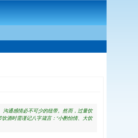
、沟通感情必不可少的纽带。然而，过量饮
饮酒时需谨记八字箴言：“小酌怡情、大饮