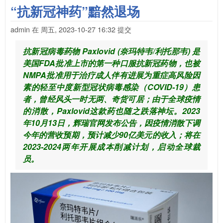
“抗新冠神药”黯然退场
admin
在
周五, 2023-10-27 16:32
提交
抗新冠病毒药物 Paxlovid (奈玛特韦/利托那韦) 是
美国FDA批准上市的第一种口服抗新冠药物，也被
NMPA批准用于治疗成人伴有进展为重症高风险因
素的轻至中度新型冠状病毒感染（COVID-19）患
者，曾经风头一时无两、奇货可居；由于全球疫情
的消散，Paxlovid这款药也随之跌落神坛。2023
年10月13日，辉瑞官网发布公告，因疫情消散下调
今年的营收预期，预计减少90亿美元的收入；将在
2023-2024两年开展成本削减计划，启动全球裁
员。