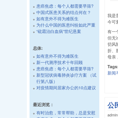
患癌焦虑：每个人都需要早筛?
中国式医患关系的结点何在？
我是
如有意外不得为难医生
今可
为什么中国的医患纠纷如此严重
“砒霜治白血病”世纪悬案
有一
但无
切风
总体:
折、
如有意外不得为难医生
母亲
新一代测序技术十年回顾
Tags
患癌焦虑：每个人都需要早筛?
新闻
新型冠状病毒肺炎诊疗方案 （试
行第八版）
对疫情期间居家办公的10点建议
公
最近浏览：
有时治愈，常常帮助，总是安慰
admin