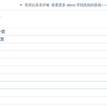
登录
以发表评论
查看更多
about 寻找疾病的真相—
面
一页
一页