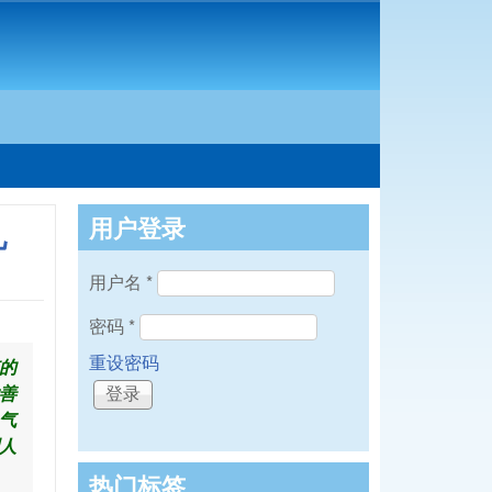
用户登录
儿
用户名
*
密码
*
重设密码
的
善
气
人
热门标签