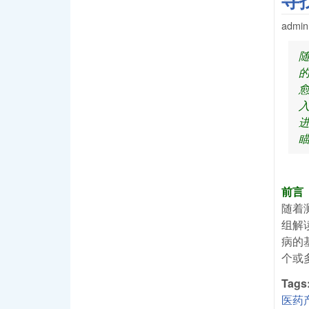
寻
admin
前言
随着
组解
病的
个或
Tags
医药