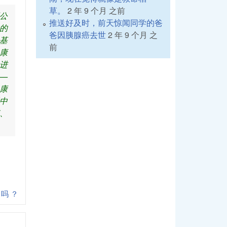
草。
2 年 9 个月 之前
公
推送好及时，前天惊闻同学的爸
的
爸因胰腺癌去世
2 年 9 个月 之
基
前
康
进
—
康
中
、
了吗 ？