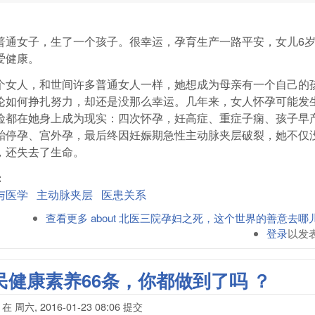
普通女子，生了一个孩子。很幸运，孕育生产一路平安，女儿6
爱健康。
个女人，和世间许多普通女人一样，她想成为母亲有一个自己的
论如何挣扎努力，却还是没那么幸运。几年来，女人怀孕可能发
险都在她身上成为现实：四次怀孕，妊高症、重症子痫、孩子早
胎停孕、宫外孕，最后终因妊娠期急性主动脉夹层破裂，她不仅
，还失去了生命。
:
与医学
主动脉夹层
医患关系
查看更多
about 北医三院孕妇之死，这个世界的善意去哪
登录
以发
民健康素养66条，你都做到了吗 ？
在
周六, 2016-01-23 08:06
提交