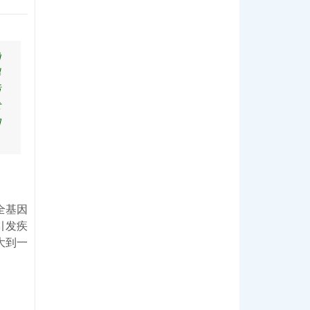
确
得
插
术
和
全基因
引发疾
大到一