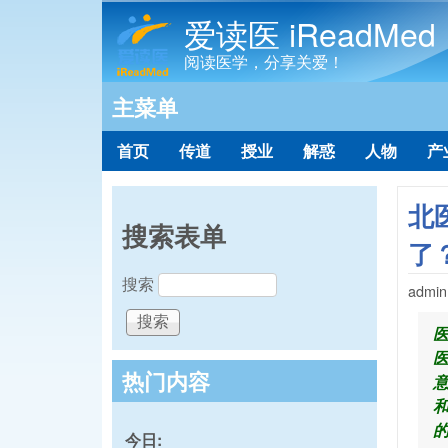
爱读医 iReadMed
阅读医学，分享关爱！
主菜单
首页
传道
授业
解惑
人物
产
北
搜索表单
了
搜索
admin
热门内容
今日: