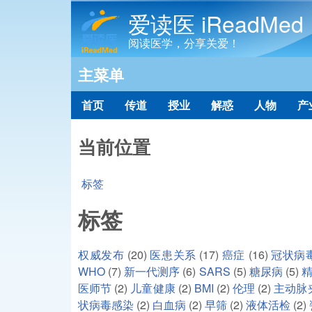
爱读医 iReadMed
阅读医学，分享关爱！
主菜单
首页
传道
授业
解惑
人物
产
当前位置
标签
标签
权威发布
(20)
医患关系
(17)
癌症
(16)
冠状病
WHO
(7)
新一代测序
(6)
SARS
(5)
糖尿病
(5)
医师节
(2)
儿童健康
(2)
BMI
(2)
伦理
(2)
主动脉
状病毒感染
(2)
白血病
(2)
早筛
(2)
液体活检
(2)